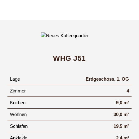
WHG J51
Lage
Erdgeschoss, 1. OG
Zimmer
4
Kochen
9,0 m²
Wohnen
30,0 m²
Schlafen
19,5 m²
Ankleide
2,4 m²