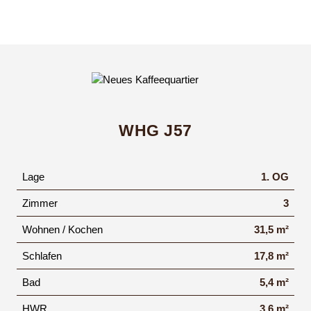
WHG J57
Lage
1. OG
Zimmer
3
Wohnen / Kochen
31,5 m²
Schlafen
17,8 m²
Bad
5,4 m²
HWR
3,6 m²